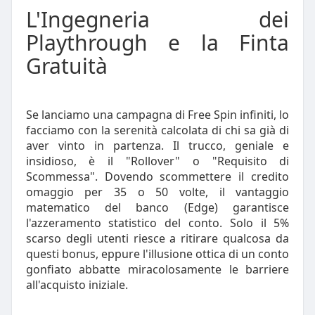
L'Ingegneria dei
Playthrough e la Finta
Gratuità
Se lanciamo una campagna di Free Spin infiniti, lo
facciamo con la serenità calcolata di chi sa già di
aver vinto in partenza. Il trucco, geniale e
insidioso, è il "Rollover" o "Requisito di
Scommessa". Dovendo scommettere il credito
omaggio per 35 o 50 volte, il vantaggio
matematico del banco (Edge) garantisce
l'azzeramento statistico del conto. Solo il 5%
scarso degli utenti riesce a ritirare qualcosa da
questi bonus, eppure l'illusione ottica di un conto
gonfiato abbatte miracolosamente le barriere
all'acquisto iniziale.