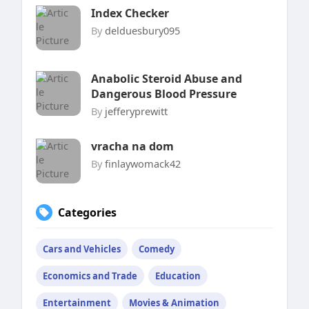
Index Checker
By
delduesbury095
Anabolic Steroid Abuse and
Dangerous Blood Pressure
By
jefferyprewitt
vracha na dom
By
finlaywomack42
Categories
Cars and Vehicles
Comedy
Economics and Trade
Education
Entertainment
Movies & Animation