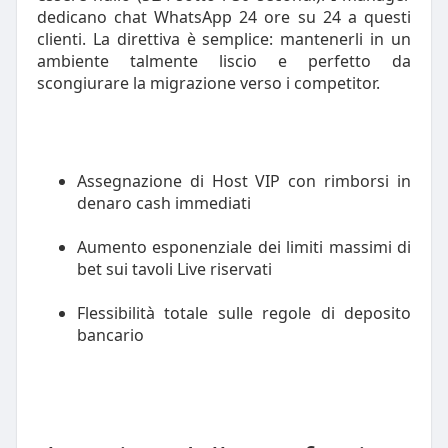
dedicano chat WhatsApp 24 ore su 24 a questi
clienti. La direttiva è semplice: mantenerli in un
ambiente talmente liscio e perfetto da
scongiurare la migrazione verso i competitor.
Assegnazione di Host VIP con rimborsi in
denaro cash immediati
Aumento esponenziale dei limiti massimi di
bet sui tavoli Live riservati
Flessibilità totale sulle regole di deposito
bancario