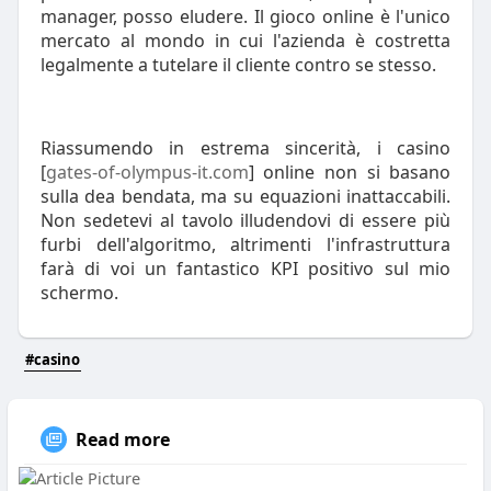
manager, posso eludere. Il gioco online è l'unico
mercato al mondo in cui l'azienda è costretta
legalmente a tutelare il cliente contro se stesso.
Riassumendo in estrema sincerità, i casino
[
gates-of-olympus-it.com
] online non si basano
sulla dea bendata, ma su equazioni inattaccabili.
Non sedetevi al tavolo illudendovi di essere più
furbi dell'algoritmo, altrimenti l'infrastruttura
farà di voi un fantastico KPI positivo sul mio
schermo.
#casino
Read more