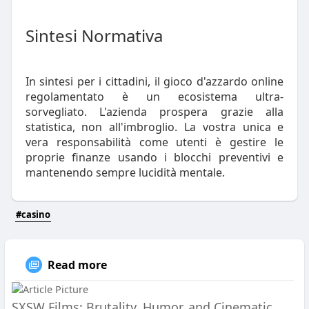
Sintesi Normativa
In sintesi per i cittadini, il gioco d'azzardo online
regolamentato è un ecosistema ultra-
sorvegliato. L'azienda prospera grazie alla
statistica, non all'imbroglio. La vostra unica e
vera responsabilità come utenti è gestire le
proprie finanze usando i blocchi preventivi e
mantenendo sempre lucidità mentale.
#casino
Read more
SXSW Films: Brutality, Humor, and Cinematic