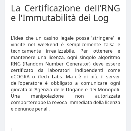
La Certificazione dell'RNG
e l'Immutabilità dei Log
L'idea che un casino legale possa 'stringere' le
vincite nel weekend è semplicemente falsa e
tecnicamente irrealizzabile. Per ottenere e
mantenere una licenza, ogni singolo algoritmo
RNG (Random Number Generator) deve essere
certificato da laboratori indipendenti come
eCOGRA o iTech Labs. Ma c'è di più, il server
dell'operatore è obbligato a comunicare ogni
giocata all'Agenzia delle Dogane e dei Monopoli.
Una manipolazione non autorizzata
comporterebbe la revoca immediata della licenza
e denunce penali.