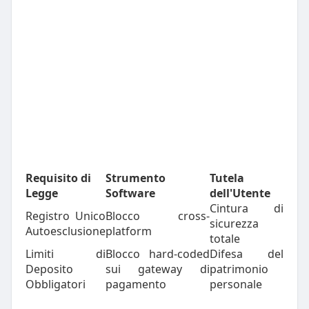
Requisito di
Strumento
Tutela
Legge
Software
dell'Utente
Cintura di
Registro Unico
Blocco cross-
sicurezza
Autoesclusione
platform
totale
Limiti di
Blocco hard-coded
Difesa del
Deposito
sui gateway di
patrimonio
Obbligatori
pagamento
personale