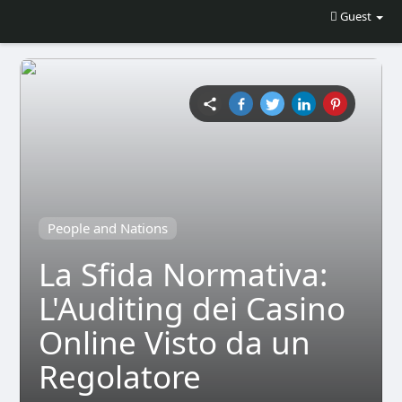
Guest
People and Nations
La Sfida Normativa:
L'Auditing dei Casino
Online Visto da un
Regolatore