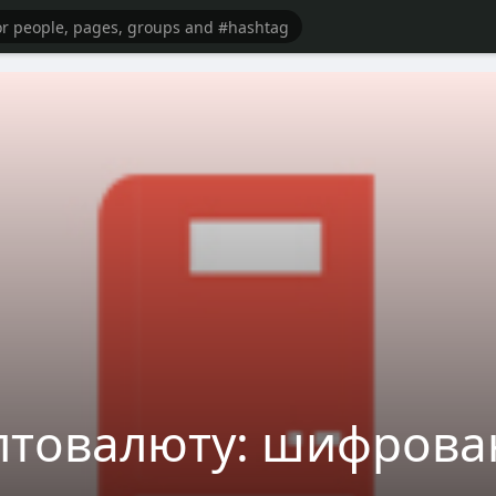
птовалюту: шифрован