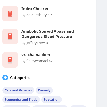
Index Checker
By
delduesbury095
Anabolic Steroid Abuse and
Dangerous Blood Pressure
By
jefferyprewitt
vracha na dom
By
finlaywomack42
Categories
Cars and Vehicles
Comedy
Economics and Trade
Education