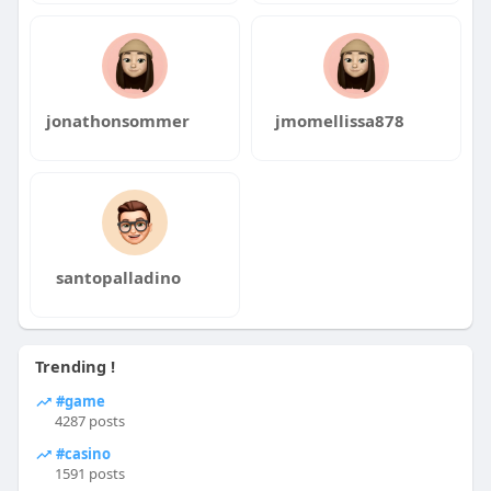
jonathonsommer
jmomellissa878
santopalladino
Trending !
#game
4287 posts
#casino
1591 posts