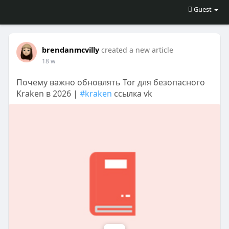
Guest
brendanmcvilly
created a new article
18 w
Почему важно обновлять Tor для безопасного
Kraken в 2026 |
#kraken
ссылка vk