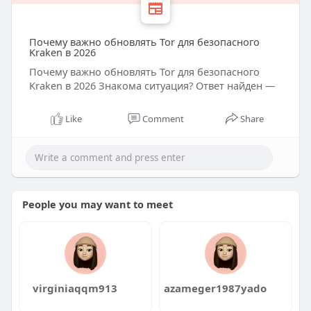
Почему важно обновлять Tor для безопасного
Kraken в 2026
Почему важно обновлять Tor для безопасного
Kraken в 2026 Знакома ситуация? Ответ найден —
Like
Comment
Share
People you may want to meet
virginiaqqm913
azameger1987yado