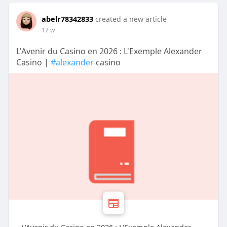
abelr78342833
created a new article
17 w
L'Avenir du Casino en 2026 : L'Exemple Alexander
Casino |
#alexander
casino