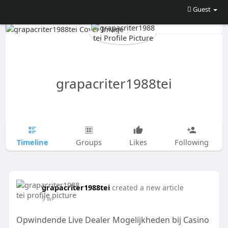
Guest
grapacriter1988tei
Timeline
Groups
Likes
Following
grapacriter1988tei
created a new article
9 w
Opwindende Live Dealer Mogelijkheden bij Casino