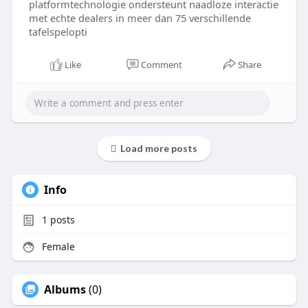
platformtechnologie ondersteunt naadloze interactie
met echte dealers in meer dan 75 verschillende
tafelspelopti
Like
Comment
Share
Load more posts
Info
1
posts
Female
Albums
(0)